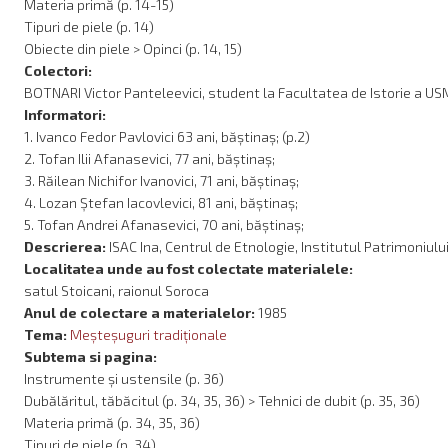
Materia primă (p. 14-15)
Tipuri de piele (p. 14)
Obiecte din piele > Opinci (p. 14, 15)
Colectori:
BOTNARI Victor Panteleevici, student la Facultatea de Istorie a USM, 
Informatori:
1. Ivanco Fedor Pavlovici 63 ani, băștinaș; (p.2)
2. Tofan Ilii Afanasevici, 77 ani, băștinaș;
3. Răilean Nichifor Ivanovici, 71 ani, băștinaș;
4. Lozan Ștefan Iacovlevici, 81 ani, băștinaș;
5. Tofan Andrei Afanasevici, 70 ani, băștinaș;
Descrierea:
ISAC Ina, Centrul de Etnologie, Institutul Patrimoniulu
Localitatea unde au fost colectate materialele:
satul Stoicani, raionul Soroca
Anul de colectare a materialelor:
1985
Tema:
Meşteşuguri tradiţionale
Subtema si pagina:
Instrumente și ustensile (p. 36)
Dubălăritul, tăbăcitul (p. 34, 35, 36) > Tehnici de dubit (p. 35, 36)
Materia primă (p. 34, 35, 36)
Tipuri de piele (p. 34)