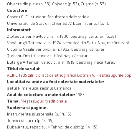
Obiecte din piele (p. 53): Cojoace (p. 53), Cușme (p. 53)
Colectori:
Coșeru G. C., student, facultatea de istorie a
Universității de Stat din Chișinău „V. I. Lenin”, anul I (p. 1).
Informatori:
Zlotescu Ivan Pavlovici, a. n. 1930, băștinaș, cărturar; (p.39)
Vabălungă Tatiana, a. n. 1924, venetică din Satul Nou, necărturară;
Ciobanu Vasilii Ivanovici, a. n. 1932, băștinaș, cărturar;
Țurcanu Dmitrii Ivanovici, băștinaș, cărturar;
Bularga Artemon Ivanovici, a. n. 1919, băștinaș, necărturar.
Titlul dosarului:
AEIPC 1985 zilnic practica etnografica Botnari V. Mestesugurile popu
Localitatea unde au fost colectate materialele:
satul Nimereuca, raionul Camenca
Anul de colectare a materialelor:
1985
Tema:
Meşteşuguri tradiţionale
Subtema si pagina:
Instrumente și ustensile (p. 14, 15)
Tehnici de lucru (p. 14-15)
Dubălăritul, tăbăcitul > Tehnici de dubit (p. 14, 15)