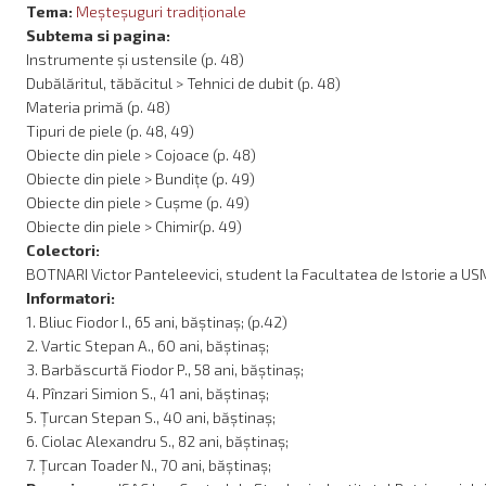
Tema:
Meşteşuguri tradiţionale
Subtema si pagina:
Instrumente și ustensile (p. 48)
Dubălăritul, tăbăcitul > Tehnici de dubit (p. 48)
Materia primă (p. 48)
Tipuri de piele (p. 48, 49)
Obiecte din piele > Cojoace (p. 48)
Obiecte din piele > Bundițe (p. 49)
Obiecte din piele > Cușme (p. 49)
Obiecte din piele > Chimir(p. 49)
Colectori:
BOTNARI Victor Panteleevici, student la Facultatea de Istorie a USM, 
Informatori:
1. Bliuc Fiodor I., 65 ani, băștinaș; (p.42)
2. Vartic Stepan A., 60 ani, băștinaș;
3. Barbăscurtă Fiodor P., 58 ani, băștinaș;
4. Pînzari Simion S., 41 ani, băștinaș;
5. Țurcan Stepan S., 40 ani, băștinaș;
6. Ciolac Alexandru S., 82 ani, băștinaș;
7. Țurcan Toader N., 70 ani, băștinaș;