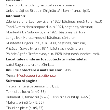
Coșeru G. C., student, facultatea de istorie a
Universității de Stat din Chișinău „V. I. Lenin”, anul I (p.1).
Informatori:
Zderia Serghei Leontevici, a. n. 1923, băștinaș, necărturar; (p.3)
Tcaci Avram Haralampovici, a. n. 1921, băștinaș, cărturar;
Musteață Ilie Sidorovici, a. n. 1925, băștinaș, cărturar;
Lungu Ivan Haralampovici, băștinaș, cărturar;
Musteață Grigorii Coz., a. n. 1930, băștinaș, cărturar;
Prisăcari Savva Iv., a. n. 1914, băștinaș, necărturar;
Pălărie Agafia Trofimovna, a. n. 1928, băștinașă, necărturară.
Localitatea unde au fost colectate materialele:
satul Sagaidac, raionul Cimișlia
Anul de colectare a materialelor:
1986
Tema:
Meşteşuguri tradiţionale
Subtema si pagina:
Instrumente și ustensile (p. 51, 53)
Tehnici de lucru (p. 49-53)
Dubălăritul, tăbăcitul (p. 49): Tehnici de dubit (p. 49-51)
Materia primă (p. 49, 53)
Tipuri de piele (p. 49, 53)