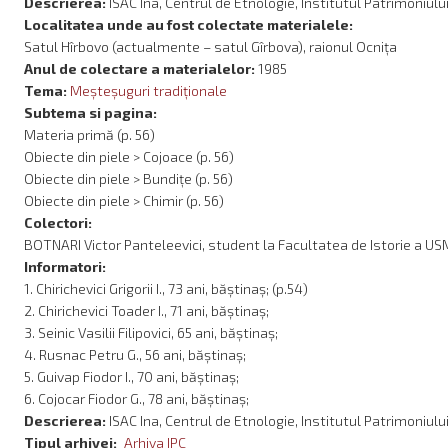
Descrierea:
ISAC Ina, Centrul de Etnologie, Institutul Patrimoniulu
Localitatea unde au fost colectate materialele:
Satul Hîrbovo (actualmente – satul Gîrbova), raionul Ocnița
Anul de colectare a materialelor:
1985
Tema:
Meşteşuguri tradiţionale
Subtema si pagina:
Materia primă (p. 56)
Obiecte din piele > Cojoace (p. 56)
Obiecte din piele > Bundițe (p. 56)
Obiecte din piele > Chimir (p. 56)
Colectori:
BOTNARI Victor Panteleevici, student la Facultatea de Istorie a USM, 
Informatori:
1. Chirichevici Grigorii I., 73 ani, băștinaș; (p.54)
2. Chirichevici Toader I., 71 ani, băștinaș;
3. Seinic Vasilii Filipovici, 65 ani, băștinaș;
4. Rusnac Petru G., 56 ani, băștinaș;
5. Guivap Fiodor I., 70 ani, băștinaș;
6. Cojocar Fiodor G., 78 ani, băștinaș;
Descrierea:
ISAC Ina, Centrul de Etnologie, Institutul Patrimoniulu
Tipul arhivei
Arhiva IPC