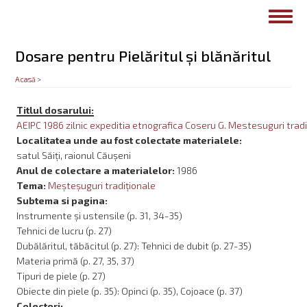
Mergi
Toggl
la
navig
conţinutul
principal
Dosare pentru Pielăritul şi blănăritul
Acasă
>
Titlul dosarului:
AEIPC 1986 zilnic expeditia etnografica Coseru G. Mestesuguri tradit
Localitatea unde au fost colectate materialele:
satul Săiți, raionul Căușeni
Anul de colectare a materialelor:
1986
Tema:
Meşteşuguri tradiţionale
Subtema si pagina:
Instrumente și ustensile (p. 31, 34-35)
Tehnici de lucru (p. 27)
Dubălăritul, tăbăcitul (p. 27): Tehnici de dubit (p. 27-35)
Materia primă (p. 27, 35, 37)
Tipuri de piele (p. 27)
Obiecte din piele (p. 35): Opinci (p. 35), Cojoace (p. 37)
Colectori: