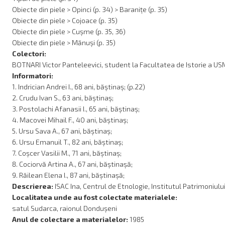
Obiecte din piele > Opinci (p. 34) > Baranițe (p. 35)
Obiecte din piele > Cojoace (p. 35)
Obiecte din piele > Cușme (p. 35, 36)
Obiecte din piele > Mănuși (p. 35)
Colectori:
BOTNARI Victor Panteleevici, student la Facultatea de Istorie a USM, 
Informatori:
1. Indrician Andrei I., 68 ani, băștinaș; (p.22)
2. Crudu Ivan S., 63 ani, băștinaș;
3. Postolachi Afanasii I., 65 ani, băștinaș;
4. Macovei Mihail F., 40 ani, băștinaș;
5. Ursu Sava A., 67 ani, băștinaș;
6. Ursu Emanuil T., 82 ani, băștinaș;
7. Coșcer Vasilii M., 71 ani, băștinaș;
8. Cociorvă Artina A., 67 ani, băștinașă;
9. Răilean Elena I., 87 ani, băștinașă;
Descrierea:
ISAC Ina, Centrul de Etnologie, Institutul Patrimoniulu
Localitatea unde au fost colectate materialele:
satul Sudarca, raionul Dondușeni
Anul de colectare a materialelor:
1985